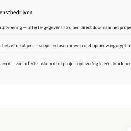
ienstbedrijven
n uitvoering — offerte-gegevens stromen direct door naar het proje
en hetzelfde object — scope en fasen hoeven niet opnieuw ingetypt t
iseerd — van offerte-akkoord tot projectoplevering in één doorlope