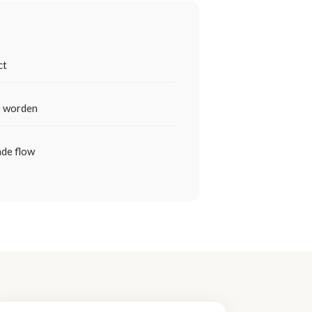
ct
e worden
nde flow