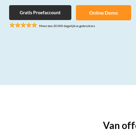
Krijg één centrale plek voor al je projecten
Contracten
Meer dan 20.000 dagelijkse gebruikers
Contractbeheer op z'n makkelijkst
Van off