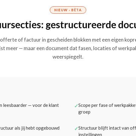
NIEUW · BÈTA
uursecties: gestructureerde do
n offerte of factuur in gescheiden blokken met een eigen kopr
ijst meer — maar een document dat fasen, locaties of werkp
weerspiegelt.
n leesbaarder — voor de klant
Scope per fase of werkpakke
✓
groep
ructuur als jij hebt opgebouwd
Structuur blijft intact van o
✓
instellingen