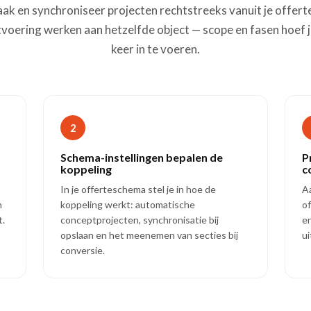
ak en synchroniseer projecten rechtstreeks vanuit je offerte
itvoering werken aan hetzelfde object — scope en fasen hoef 
keer in te voeren.
2
Schema-instellingen bepalen de
P
koppeling
c
In je offerteschema stel je in hoe de
Aa
n
koppeling werkt: automatische
of
t.
conceptprojecten, synchronisatie bij
en
opslaan en het meenemen van secties bij
ui
conversie.