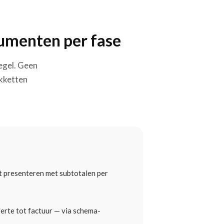
cumenten per fase
egel. Geen
akketten
t presenteren met subtotalen per
fferte tot factuur — via schema-