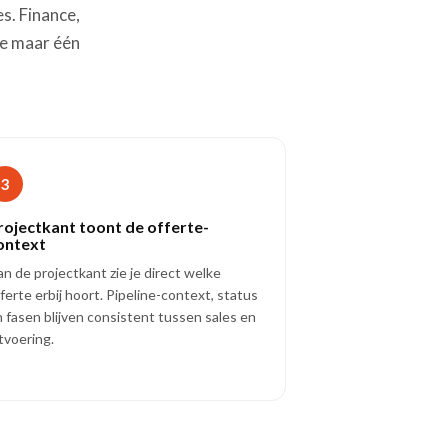
s. Finance,
je maar één
3
rojectkant toont de offerte-
ontext
n de projectkant zie je direct welke
ferte erbij hoort. Pipeline-context, status
 fasen blijven consistent tussen sales en
tvoering.