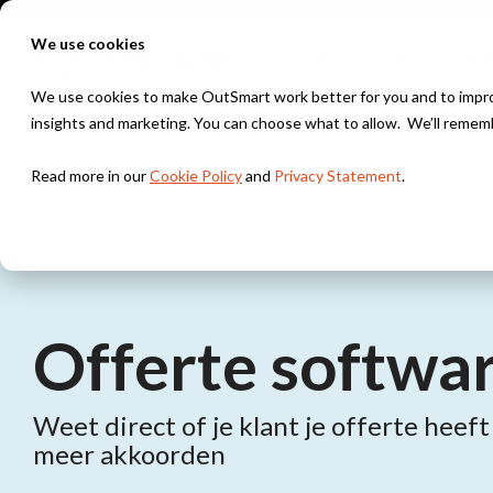
Skip
to
We use cookies
Oplossingen
Br
the
main
content.
We use cookies to make OutSmart work better for you and to improv
insights and marketing. You can choose what to allow. We’ll remem
Branches
Oplossingen
Integraties
Kennis & Inspiratie
Read more in our
Cookie Policy
and
Privacy Statement
.
Installatietechniek & HVAC
Digitale werkbon
Exact
Blogs
Werkbonnen, planning & onderhoudscontracten voor i
Alles digitaal, altijd bij de hand
Snelstart
Webinars
Bouw & Onderhoud
Slimme planning
Projectbeheer, werkbonnen & urenregistratie voor d
Houd altijd grip op je planning
Offerte softwa
Klantverhalen
AFAS
Beveiliging
Offertes & Facturen
Nieuwsbrief
Weet direct of je klant je offerte heef
Objectbeheer, werkbonnen & servicecontracten voor
Stuur offertes & facturen razendsnel en volledig digit
Moneybird
meer akkoorden
Project management