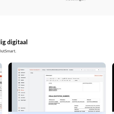
g digitaal
 OutSmart.