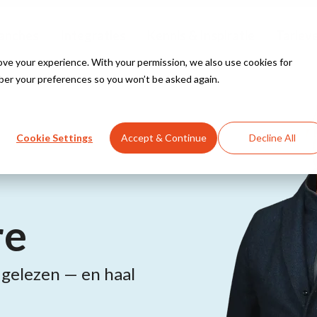
anches
Integraties
Kennis & Inspiratie
Tariev
e your experience. With your permission, we also use cookies for
ber your preferences so you won’t be asked again.
Bekijk alle oplossingen
Bekijk alle branches
Kennisbank
Yuki
Cookie Settings
Accept & Continue
Decline All
nstallateurs
Innovatie Hub
WeFact
e bouw
re
eAccounting
Bekijk alle integraties
t gelezen — en haal
 beveiliging
aal