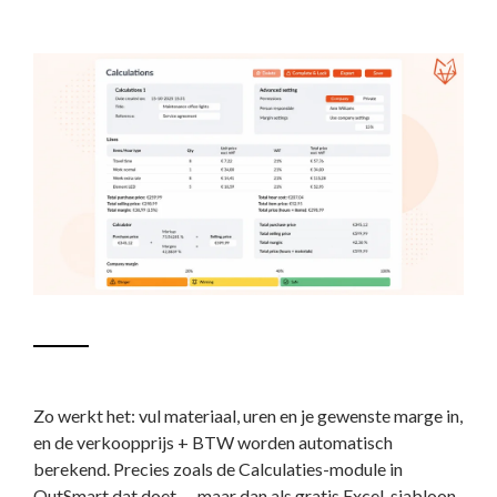
Zo werkt het: vul materiaal, uren en je gewenste marge in,
en de verkoopprijs + BTW worden automatisch
berekend. Precies zoals de Calculaties-module in
OutSmart dat doet — maar dan als gratis Excel-sjabloon.