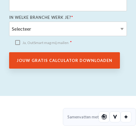
IN WELKE BRANCHE WERK JE?
*
*
Ja, OutSmart mag mij mailen
Samenvatten met