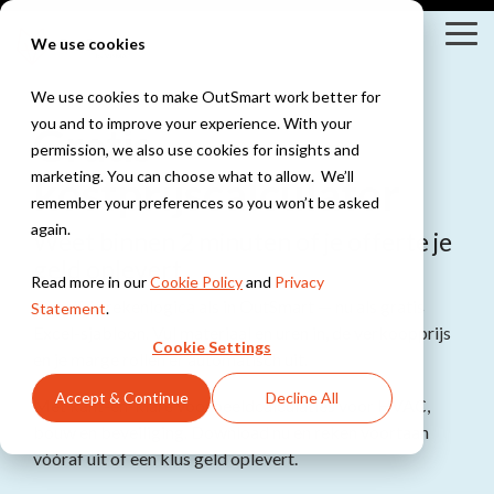
Skip
to
Tog
We use cookies
the
Me
main
content.
We use cookies to make OutSmart work better for
you and to improve your experience. With your
Gratis
Branches
Oplossingen
Integraties
Kennis &
permission, we also use cookies for insights and
Inspiratie
Bekijk alle branches
Kennisbank
marketing. You can choose what to allow. We’ll
kostprijscalculator
Yuki
Bekijk alle oplossingen
Exact
Innovatie Hub
remember your preferences so you won’t be asked
Installatietechniek &
Digitale werkbon
WeFact
Blogs
again.
Snelstart
Weet binnen 2 minuten of je offerte je
HVAC
Alles digitaal, altijd
eAccounting
Webinars
geld oplevert
Werkbonnen, planning
bij de hand
AFAS
Read more in our
Cookie Policy
and
Privacy
&
Bekijk alle integraties
Dezelfde rekenlogica als in OutSmart — nu als gratis
Statement
.
onderhoudscontracten
Moneybird
Klantverhalen
Slimme planning
Excel-sjabloon.
Vul materiaal en uren in, de verkoopprijs
voor installateurs
Houd altijd grip op
Cookie Settings
Nieuwsbrief
en je marge rollen er automatisch uit.
je planning
Bouw &
Accept & Continue
Decline All
Met kant-en-klare voorbeeldcalculaties voor HVAC,
Onderhoud
Offertes &
bouw en beveiliging. Download nu en reken voortaan
Projectbeheer,
Facturen
werkbonnen &
vóóraf uit of een klus geld oplevert.
Stuur offertes &
urenregistratie
facturen