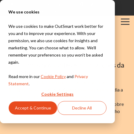
Skip
Discover OutSmart in action
Login
to
Support
Contact
We use cookies
the
main
Tog
content.
We use cookies to make OutSmart work better for
Me
you and to improve your experience. With your
Solutions
Industries
Integrations
permission, we also use cookies for insights and
Explore all solutions
Explore all industries
PowerBI
OutSmart Blog
marketing. You can choose what to allow. We’ll
Exact
Teamleader
remember your preferences so you won’t be asked
Digital work
Installation &
TOPdesk
again.
As últimas novidades e atualizações da
order
HVAC
Peppol
OutSmart, num só lugar.
Everything digital,
Explore all integrations
Work orders,
Read more in our
Cookie Policy
and
Privacy
always within
scheduling, and
A OutSmart ajuda as equipas a planear com mais
reach
Statement
.
maintenance
inteligência, a trabalhar mais depressa e a manter o dia a
contracts for
Cookie Settings
installation teams
dia sob controlo. Este blog reúne histórias reais e
Digital planning
inspiradoras, dicas práticas e as últimas novidades sobre
Stay in control of
Accept & Continue
Decline All
your maintenance
Construction &
funcionalidades — tudo o que torna o fluxo de trabalho
schedule
Maintenance
mais simples.
Project
management,
Quotes &