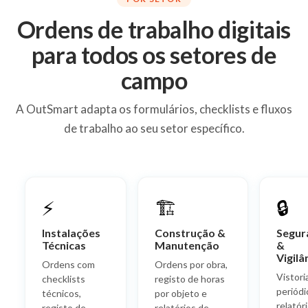
Ordens de trabalho digitais
para todos os setores de
campo
A OutSmart adapta os formulários, checklists e fluxos
de trabalho ao seu setor específico.
⚡
🏗️
🔒
Instalações
Construção &
Segur
Técnicas
Manutenção
&
Vigilâ
Ordens com
Ordens por obra,
Vistori
checklists
registo de horas
periódi
técnicos,
por objeto e
relatór
registo de
relatórios de