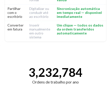
Partilhar
Digitalizar ou
Sincronização automática
com o
conduzir até
em tempo real — disponível
escritório
ao escritório
imediatamente
Converter
Inserir
Um clique — todos os dados
em fatura
manualmente
da ordem transferidos
em outro
automaticamente
sistema
3,232,784
Ordens de trabalho por ano