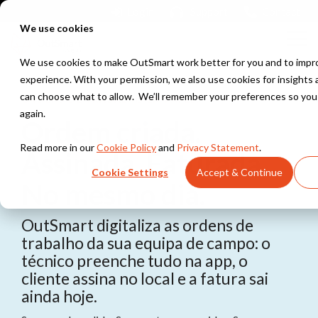
Skip
Login
Support
Contact
to
We use cookies
the
Tog
main
Me
content.
We use cookies to make OutSmart work better for you and to impr
experience. With your permission, we also use cookies for insights
Column
can choose what to allow. We’ll remember your preferences so you
ORDENS DE TRABALHO EM PAPEL?
Headline
again.
Ordem criada.
Testing 1
Huisjes
Read more in our
Cookie Policy
Huisjes
and
Privacy Statement
.
Even kijken wat
Assinada. Faturada.
Sub Nav 1
Met een bank
'ie hiermee doet
Cookie Settings
Accept & Continue
en ramen
Sub Nav 2
No mesmo dia.
Bonnetjes
Testing 2
Checklists
OutSmart digitaliza as ordens de
En waat krijgen
Met mooie
we nu weer?
trabalho da sua equipa de campo: o
vakjes en
Testing 3
Testing 1
técnico preenche tudo na app, o
vinkjes
cliente assina no local e a fatura sai
Testing 2
ainda hoje.
Werkbon
Met afgevinkte