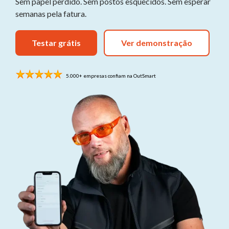
Sem papel perdido. Sem postos esquecidos. Sem esperar
Testing 3
dingetjes
semanas pela fatura.
Testing 1
Sub Nav 1
Testar grátis
Ver demonstração
Sub Nav 2
5.000+ empresas confiam na OutSmart
Testing 2
Testing 3