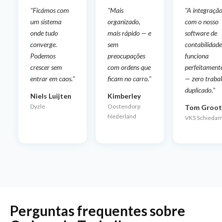
"Ficámos com
"Mais
"A integraçã
um sistema
organizado,
com o nosso
onde tudo
mais rápido — e
software de
converge.
sem
contabilidade
Podemos
preocupações
funciona
crescer sem
com ordens que
perfeitament
entrar em caos."
ficam no carro."
— zero traba
duplicado."
Niels Luijten
Kimberley
Dyzle
Oostendorp
Tom Groot
Nederland
VKS Schieda
Perguntas frequentes sobre