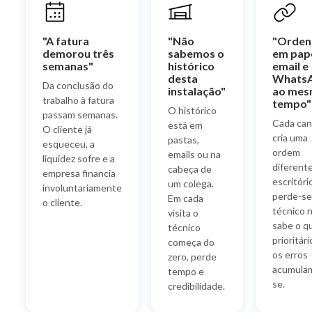
"A fatura
"Não
"Orden
demorou três
sabemos o
em pape
semanas"
histórico
email e
desta
Whats
Da conclusão do
instalação"
ao me
trabalho à fatura
tempo"
O histórico
passam semanas.
Cada can
está em
O cliente já
cria uma
pastas,
esqueceu, a
ordem
emails ou na
liquidez sofre e a
diferent
cabeça de
empresa financia
escritóri
um colega.
involuntariamente
perde-se
Em cada
o cliente.
técnico 
visita o
sabe o q
técnico
prioritári
começa do
os erros
zero, perde
acumula
tempo e
se.
credibilidade.