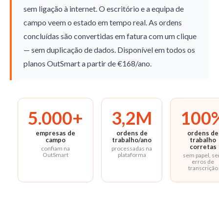
sem ligação à internet. O escritório e a equipa de
campo veem o estado em tempo real. As ordens
concluídas são convertidas em fatura com um clique
— sem duplicação de dados. Disponível em todos os
planos OutSmart a partir de €168/ano.
5.000+
3,2M
100
empresas de
ordens de
ordens de
campo
trabalho/ano
trabalho
corretas
confiam na
processadas na
OutSmart
plataforma
sem papel, s
erros de
transcrição