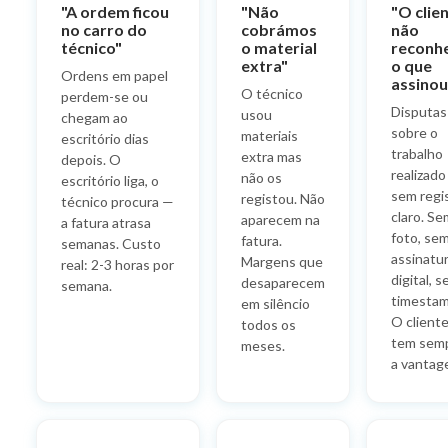
"A ordem ficou
"Não
"O clie
no carro do
cobrámos
não
técnico"
o material
reconh
extra"
o que
Ordens em papel
assinou
O técnico
perdem-se ou
Disputas
usou
chegam ao
sobre o
materiais
escritório dias
trabalho
extra mas
depois. O
realizado
não os
escritório liga, o
sem regi
registou. Não
técnico procura —
claro. Se
aparecem na
a fatura atrasa
foto, se
fatura.
semanas. Custo
assinatu
Margens que
real: 2-3 horas por
digital, 
desaparecem
semana.
timestam
em silêncio
O client
todos os
tem sem
meses.
a vantag