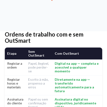
Ordens de trabalho com e sem
OutSmart
Sem
Etapa
Com OutSmart
OutSmart
Registar a
Papel, ilegível,
Digital na app — completa e
ordem
pode perder-
acessível a qualquer
se
momento
Registar
Escrito à mão,
Diretamente na app —
horas e
propenso a
transferido
materiais
erros
automaticamente para a
fatura
Assinatura
Papel ou sem
Assinatura digital no
do cliente
confirmação
dispositivo, juridicamente
formal
válida