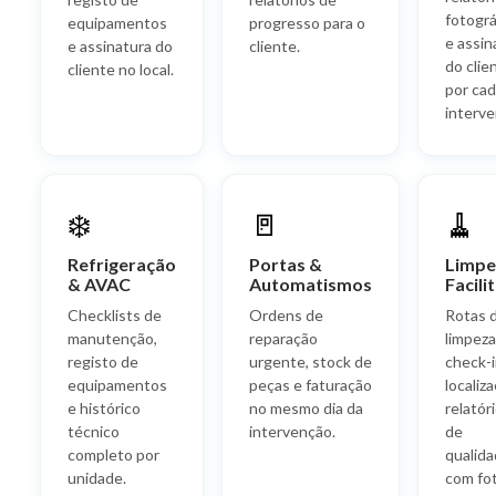
fotográ
equipamentos
progresso para o
e assin
e assinatura do
cliente.
do clie
cliente no local.
por ca
interve
❄️
🚪
🧹
Refrigeração
Portas &
Limpe
& AVAC
Automatismos
Facili
Checklists de
Ordens de
Rotas 
manutenção,
reparação
limpeza
registo de
urgente, stock de
check-i
equipamentos
peças e faturação
localiz
e histórico
no mesmo dia da
relatór
técnico
intervenção.
de
completo por
qualid
unidade.
com fo