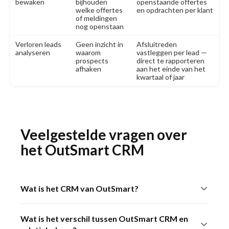
bewaken
bijhouden
openstaande offertes
welke offertes
en opdrachten per klant
of meldingen
nog openstaan
Verloren leads
Geen inzicht in
Afsluitreden
analyseren
waarom
vastleggen per lead —
prospects
direct te rapporteren
afhaken
aan het einde van het
kwartaal of jaar
Veelgestelde vragen over
het OutSmart CRM
Wat is het CRM van OutSmart?
Het CRM van OutSmart is een ingebouwd
Wat is het verschil tussen OutSmart CRM en
klantbeheersysteem waarmee buitendienstbedrijven