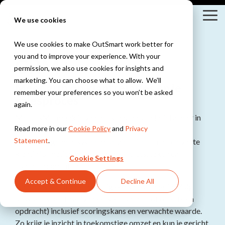
Skip
to
Tog
We use cookies
the
Me
main
content.
We use cookies to make OutSmart work better for
you and to improve your experience. With your
CRM+
Branches
Oplossingen
Integraties
Kennis &
permission, we also use cookies for insights and
Inspiratie
Bekijk alle branches
Kennisbank
marketing. You can choose what to allow. We’ll
Meer grip op klantrelaties en je
Yuki
Bekijk alle oplossingen
Exact
Innovatie Hub
remember your preferences so you won’t be asked
salesproces
Installatietechniek &
Digitale werkbon
WeFact
Blogs
again.
Snelstart
HVAC
Alles digitaal, altijd
Met CRM+ maak je van het standaard relatiebeheer in
eAccounting
Webinars
Werkbonnen, planning
bij de hand
AFAS
Read more in our
Cookie Policy
and
Privacy
OutSmart een compleet klant- en
&
Bekijk alle integraties
Statement
.
salesmanagementsysteem. Je ziet direct alle relevante
onderhoudscontracten
Moneybird
Klantverhalen
Slimme planning
voor installateurs
klantinformatie: werkbonnen, offertes, taken en
Houd altijd grip op
Cookie Settings
Nieuwsbrief
contactmomenten.
je planning
Bouw &
Accept & Continue
Decline All
Daarnaast richt je eenvoudig een salesfunnel in. Volg
Onderhoud
Offertes &
Projectbeheer,
prospects per fase (van eerste contact tot offerte en
Facturen
werkbonnen &
opdracht) inclusief scoringskans en verwachte waarde.
Stuur offertes &
urenregistratie
Zo krijg je inzicht in toekomstige omzet en kun je gericht
facturen