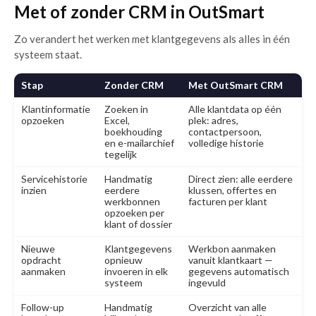
Met of zonder CRM in OutSmart
Zo verandert het werken met klantgegevens als alles in één
systeem staat.
Stap
Zonder CRM
Met OutSmart CRM
Klantinformatie
Zoeken in
Alle klantdata op één
opzoeken
Excel,
plek: adres,
boekhouding
contactpersoon,
en e-mailarchief
volledige historie
tegelijk
Servicehistorie
Handmatig
Direct zien: alle eerdere
inzien
eerdere
klussen, offertes en
werkbonnen
facturen per klant
opzoeken per
klant of dossier
Nieuwe
Klantgegevens
Werkbon aanmaken
opdracht
opnieuw
vanuit klantkaart —
aanmaken
invoeren in elk
gegevens automatisch
systeem
ingevuld
Follow-up
Handmatig
Overzicht van alle