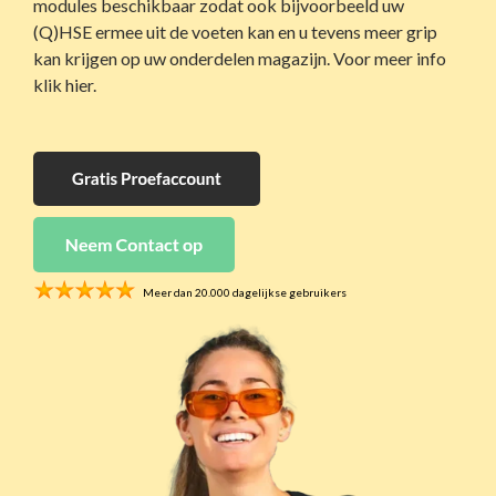
modules beschikbaar zodat ook bijvoorbeeld uw
voor de bouw
razendsnel en
(Q)HSE ermee uit de voeten kan en u tevens meer grip
volledig digitaal
kan krijgen op uw onderdelen magazijn. Voor meer info
Beveiliging
Objectbeheer,
klik hier.
Project
werkbonnen &
management
servicecontracten
Krijg één centrale
voor beveiliging
plek voor al je
projecten
Contracten
Contractbeheer
op z'n makkelijkst
Meer dan 20.000 dagelijkse gebruikers