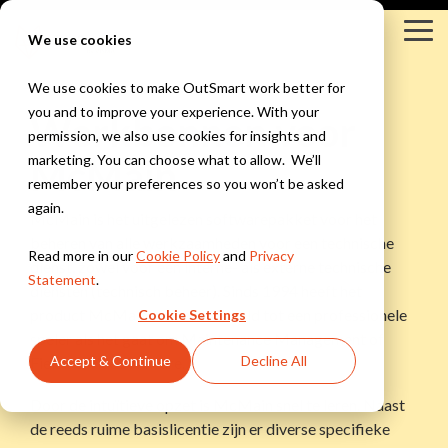
Skip
to
Tog
We use cookies
the
Me
main
content.
We use cookies to make OutSmart work better for
you and to improve your experience. With your
Werkbonnen voor
Branches
Oplossingen
Integraties
Kennis &
permission, we also use cookies for insights and
Inspiratie
Bekijk alle branches
Kennisbank
marketing. You can choose what to allow. We’ll
McMain
Yuki
Bekijk alle oplossingen
Exact
Innovatie Hub
remember your preferences so you won’t be asked
Installatietechniek &
Digitale werkbon
WeFact
Blogs
again.
Snelstart
McMain is het uitgelezen softwarepakket voor het
HVAC
Alles digitaal, altijd
eAccounting
Webinars
beheren van alle werkzaamheden voor een technische
Werkbonnen, planning
bij de hand
AFAS
Read more in our
Cookie Policy
and
Privacy
&
dienst, zowel voor een interne- als externe technische
Bekijk alle integraties
Statement
.
onderhoudscontracten
Moneybird
diensten (technisch beheer). Sinds 1994 heeft het
Klantverhalen
Slimme planning
voor installateurs
product McMain zich ontwikkeld tot een professionele
Houd altijd grip op
Cookie Settings
Nieuwsbrief
je planning
speler als het gaat om Maintenance Management of
Bouw &
Accept & Continue
Decline All
Field Service software.
Onderhoud
Offertes &
Projectbeheer,
Door de intuïtieve opzet is McMain snel te leren. Naast
Facturen
werkbonnen &
Stuur offertes &
de reeds ruime basislicentie zijn er diverse specifieke
urenregistratie
facturen