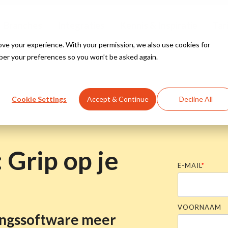
Branches
Integraties
Kennis & Inspiratie
Tar
e your experience. With your permission, we also use cookies for
ber your preferences so you won’t be asked again.
Bekijk alle oplossingen
Bekijk alle branches
Kennisbank
Yuki
Cookie Settings
Accept & Continue
Decline All
nstallateurs
Innovatie Hub
WeFact
 Grip op je
e bouw
eAccounting
E-MAIL
*
Bekijk alle integraties
 beveiliging
aal
VOORNAAM
ingssoftware meer