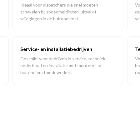
Ideaal voor dispatchers die snel moeten
Vo
schakelen bij spoedmeldingen, uitval of
ca
wijzigingen in de buitendienst.
vo
Service- en installatiebedrijven
Te
Geschikt voor bedrijven in service, techniek,
Vo
onderhoud en installatie met monteurs of
br
buitendienstmedewerkers.
re