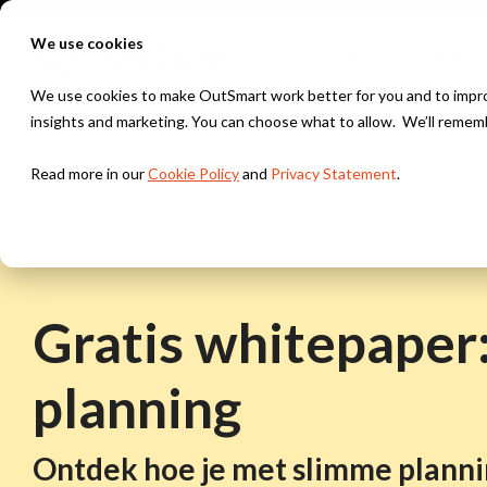
Skip
to
We use cookies
Oplossingen
the
main
content.
We use cookies to make OutSmart work better for you and to improv
insights and marketing. You can choose what to allow. We’ll remem
Branches
Oplossingen
Integraties
Kennis & Inspiratie
Read more in our
Cookie Policy
and
Privacy Statement
.
Installatietechniek & HVAC
Digitale werkbon
Exact
Blogs
Werkbonnen, planning & onderhoudscontracten voor i
Alles digitaal, altijd bij de hand
Snelstart
Webinars
Bouw & Onderhoud
Slimme planning
Gratis whitepaper:
Projectbeheer, werkbonnen & urenregistratie voor d
Houd altijd grip op je planning
Klantverhalen
AFAS
planning
Beveiliging
Offertes & Facturen
Nieuwsbrief
Objectbeheer, werkbonnen & servicecontracten voor
Stuur offertes & facturen razendsnel en volledig digit
Moneybird
Ontdek hoe je met slimme plann
Project management