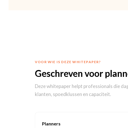
VOOR WIE IS DEZE WHITEPAPER?
Geschreven voor planne
Deze whitepaper helpt professionals die dag
klanten, spoedklussen en capaciteit.
Planners