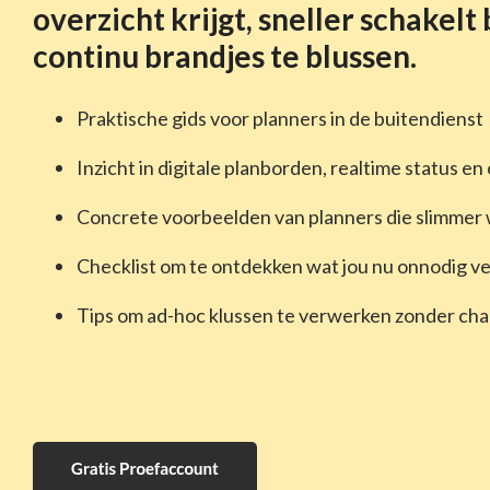
overzicht krijgt, sneller schakelt
Krijg één centrale plek voor al je projecten
continu brandjes te blussen.
Contracten
Contractbeheer op z'n makkelijkst
Praktische gids voor planners in de buitendienst
Inzicht in digitale planborden, realtime status en
Concrete voorbeelden van planners die slimme
Checklist om te ontdekken wat jou nu onnodig vee
Tips om ad-hoc klussen te verwerken zonder chao