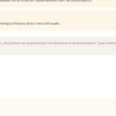
chakelen en efficiënter samenwerken met de buitendienst.
nningssoftware direct verschil maakt.
, dispatchers en operationeel coördinatoren in de buitendienst. Geen techni