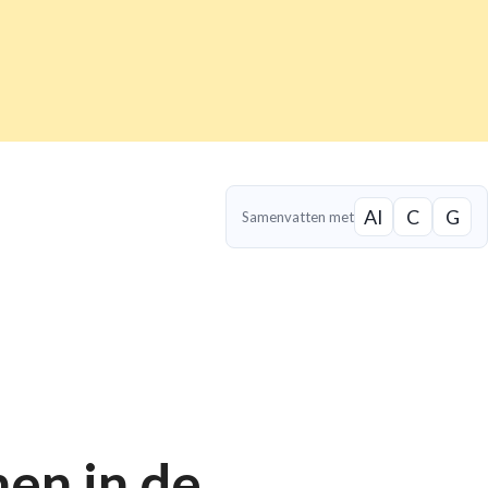
AI
C
G
Samenvatten met
nen in de