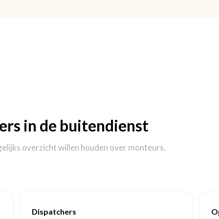
rs in de buitendienst
elijks overzicht willen houden over monteurs,
Dispatchers
O