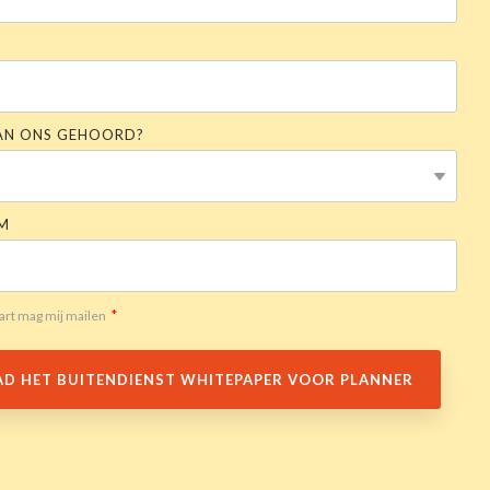
M
VAN ONS GEHOORD?
M
*
art mag mij mailen