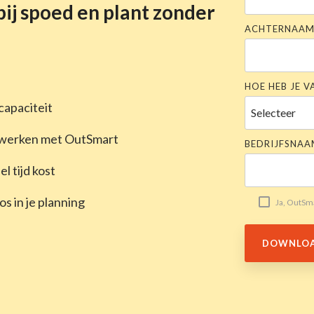
 bij spoed en plant zonder
ACHTERNAA
HOE HEB JE 
 capaciteit
r werken met OutSmart
BEDRIJFSNAA
l tijd kost
s in je planning
Ja, OutSm