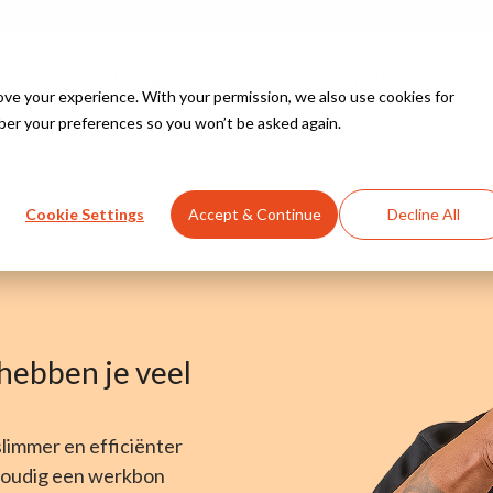
Zie Ou
anches
Integraties
Kennis & Inspiratie
Tariev
e your experience. With your permission, we also use cookies for
ber your preferences so you won’t be asked again.
Bekijk alle oplossingen
Bekijk alle branches
Kennisbank
Yuki
Cookie Settings
Accept & Continue
Decline All
nstallateurs
Innovatie Hub
eAccounting
e bouw
WeFact
 hebben je veel
 beveiliging
aal
Bekijk alle integraties
limmer en efficiënter
nvoudig een werkbon