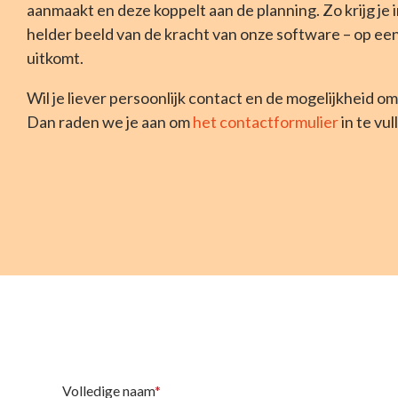
aanmaakt en deze koppelt aan de planning. Zo krijg je
Krijg één centrale plek voor al je projecten
helder beeld van de kracht van onze software – op ee
uitkomt.
Contracten
Contractbeheer op z'n makkelijkst
Wil je liever persoonlijk contact en de mogelijkheid om 
Dan raden we je aan om
het contactformulier
in te vul
Volledige naam
*