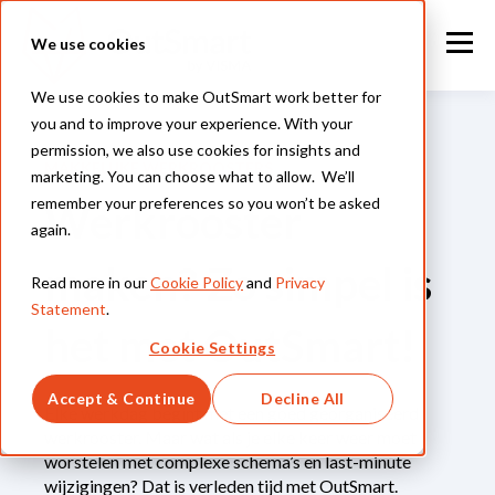
We use cookies
We use cookies to make OutSmart work better for
you and to improve your experience. With your
permission, we also use cookies for insights and
MAKKELIJKE WERKROOSTERS
marketing. You can choose what to allow. We’ll
remember your preferences so you won’t be asked
Werkrooster
again.
maken? Zo simpel is
Read more in our
Cookie Policy
and
Privacy
Statement
.
het met OutSmart!
Cookie Settings
Accept & Continue
Decline All
Elke werkdag begint met een goed georganiseerd
werkrooster. Maar wat als je elke keer weer moet
worstelen met complexe schema’s en last-minute
wijzigingen? Dat is verleden tijd met OutSmart.