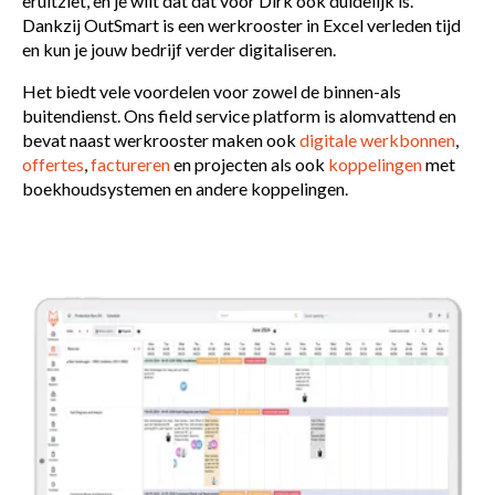
eruitziet, en je wilt dat dat voor Dirk ook duidelijk is.
Dankzij OutSmart is een werkrooster in Excel verleden tijd
en kun je jouw bedrijf verder digitaliseren.
Het biedt vele voordelen voor zowel de binnen-als
buitendienst. Ons field service platform is alomvattend en
bevat naast werkrooster maken ook
digitale werkbonnen
,
offertes
,
factureren
en projecten als ook
koppelingen
met
boekhoudsystemen en andere koppelingen.