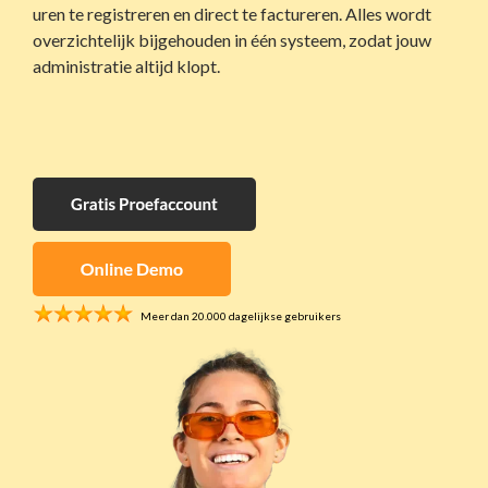
voor de bouw
uren te registreren en direct te factureren. Alles wordt
razendsnel en
overzichtelijk bijgehouden in één systeem, zodat jouw
volledig digitaal
Beveiliging
administratie altijd klopt.
Objectbeheer,
Project
werkbonnen &
management
servicecontracten
Krijg één centrale
voor beveiliging
plek voor al je
projecten
Contracten
Contractbeheer
op z'n makkelijkst
Meer dan 20.000 dagelijkse gebruikers