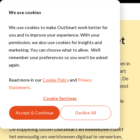
Skip
to
Tog
We use cookies
the
Me
main
content.
We use cookies to make OutSmart work better for
you and to improve your experience. With your
Reeleezee koppeling met
Branches
Oplossingen
Integraties
Kennis &
permission, we also use cookies for insights and
Inspiratie
OutSmart
Bekijk alle branches
Kennisbank
marketing. You can choose what to allow. We’ll
Yuki
Bekijk alle oplossingen
Exact
Innovatie Hub
remember your preferences so you won’t be asked
Wil je jouw werkbonnen direct omzetten naar facturen in
Installatietechniek &
Digitale werkbon
WeFact
Blogs
again.
Snelstart
HVAC
Alles digitaal, altijd
Reeleezee? Met de Reeleezee koppeling van OutSmart
eAccounting
Webinars
Werkbonnen, planning
bij de hand
AFAS
automatiseer je jouw administratie en bespaar je tijd. De
Read more in our
Cookie Policy
and
Privacy
&
Bekijk alle integraties
integratie zorgt ervoor dat gegevens uit de buitendienst
Statement
.
onderhoudscontracten
Moneybird
Klantverhalen
Slimme planning
automatisch worden gesynchroniseerd met jouw
voor installateurs
Houd altijd grip op
Cookie Settings
Nieuwsbrief
Reeleezee-boekhouding. Zo werk je altijd met actuele
je planning
klant-, order- en factuurinformatie, zonder dubbele
Bouw &
Accept & Continue
Decline All
invoer of fouten.
Onderhoud
Offertes &
Projectbeheer,
Facturen
De koppeling tussen
OutSmart en Reeleezee
maakt
werkbonnen &
Stuur offertes &
urenregistratie
het eenvoudig om werkbonnen digitaal te verwerken,
facturen