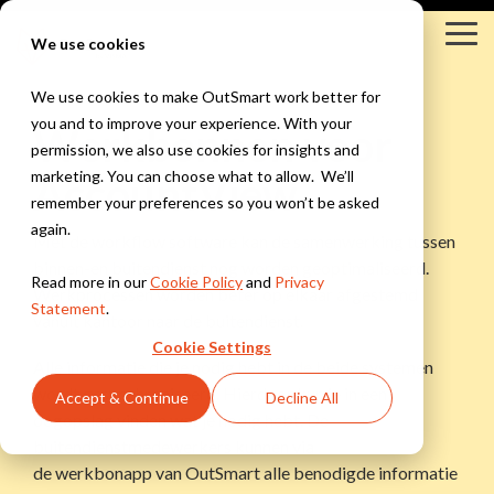
Skip
to
Tog
We use cookies
the
Me
main
content.
We use cookies to make OutSmart work better for
you and to improve your experience. With your
Werkbonnen voor
Branches
Oplossingen
Integraties
Kennis &
permission, we also use cookies for insights and
Inspiratie
Bekijk alle branches
Kennisbank
marketing. You can choose what to allow. We’ll
AccountView
Yuki
Bekijk alle oplossingen
Exact
Innovatie Hub
remember your preferences so you won’t be asked
Installatietechniek &
Digitale werkbon
WeFact
Blogs
again.
Snelstart
Met de
workflow software
kan de samenwerking tussen
HVAC
Alles digitaal, altijd
eAccounting
Webinars
binnen-en buitendienst nog worden geoptimaliseerd.
Werkbonnen, planning
bij de hand
AFAS
Read more in our
Cookie Policy
and
Privacy
&
Werkprocessen worden beter op elkaar afgestemd
Bekijk alle integraties
Statement
.
onderhoudscontracten
Moneybird
vanuit kantoor naar de buitendienst.
Klantverhalen
Slimme planning
voor installateurs
Houd altijd grip op
Cookie Settings
Nieuwsbrief
Alle informatie die je nodig hebt in de beide systemen
je planning
Bouw &
wordt gesynchroniseerd. Hierdoor kun je in een
Accept & Continue
Decline All
Onderhoud
oogopslag vinden wat je nodig hebt. De
Offertes &
Projectbeheer,
buitendienstmedewerkers kunnen via
Facturen
werkbonnen &
Stuur offertes &
de
werkbonapp
van OutSmart alle benodigde informatie
urenregistratie
facturen