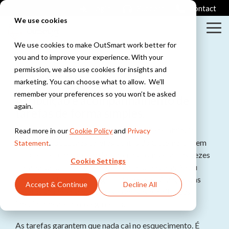
Skip
Login
Support
Contact
to
We use cookies
the
Tog
main
Me
content.
We use cookies to make OutSmart work better for
you and to improve your experience. With your
Column
Column
permission, we also use cookies for insights and
Tarefas
Headline
Headline
marketing. You can choose what to allow. We’ll
Testing 1
Testing 1
remember your preferences so you won’t be asked
Huisjes
Atribuição e acompanhamento de
again.
Huisjes
Even
tarefas de forma simples.
Sub
Sub
Met een
kijken
Nav 1
Nav 1
bank en
wat 'ie
Com o Power-Up Tarefas, é possível criar e atribuir
Read more in our
Cookie Policy
and
Privacy
ramen
hiermee
Sub
Sub
facilmente pequenas tarefas dentro do OutSmart. Nem
Statement
.
doet
Nav 2
Nav 2
tudo requer uma ordem de trabalho completa – às vezes
Cookie Settings
Checklists
trata-se de um telefonema, preparar uma cotação ou
Met mooie
Testing 2
Testing 2
passar uma breve mensagem. Para essas situações, as
Bonnetjes
Accept & Continue
Decline All
vakjes en
En waat
Tarefas são ideais: pequenas, concisas e atribuídas
vinkjes
krijgen we
Testing 3
Testing 3
imediatamente ao colega certo.
nu weer?
As tarefas garantem que nada cai no esquecimento. É
Testing 1
Werkbon