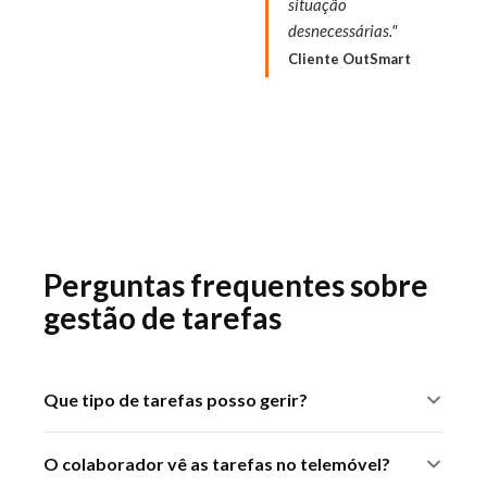
situação
desnecessárias."
Cliente OutSmart
Perguntas frequentes sobre
gestão de tarefas
Que tipo de tarefas posso gerir?
Tarefas internas, de seguimento ou de terreno, ligadas
O colaborador vê as tarefas no telemóvel?
a uma ordem de trabalho, a um cliente ou