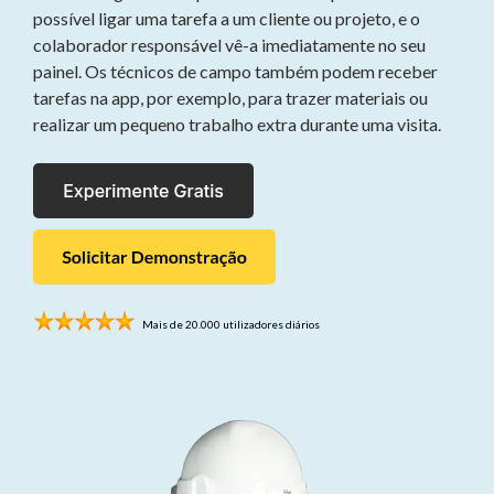
Met
possível ligar uma tarefa a um cliente ou projeto, e o
afgevinkte
colaborador responsável vê-a imediatamente no seu
Testing 2
dingetjes
painel. Os técnicos de campo também podem receber
Testing 1
tarefas na app, por exemplo, para trazer materiais ou
Testing 3
realizar um pequeno trabalho extra durante uma visita.
Sub
Nav 1
Sub
Nav 2
Testing 2
Mais de 20.000 utilizadores diários
Testing 3