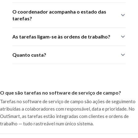
independentes.
Sim. Cada colaborador vê as suas tarefas na app, com
O coordenador acompanha o estado das
prazos e prioridades, também offline.
tarefas?
Sim. O estado de cada tarefa é atualizado em tempo
As tarefas ligam-se às ordens de trabalho?
real, dando ao coordenador uma visão completa.
Sim. É possível associar tarefas a ordens de trabalho
Quanto custa?
para um acompanhamento integrado.
Faz parte da plataforma OutSmart, a partir de 168
€/ano. Período experimental gratuito de 14 dias.
O que são tarefas no software de serviço de campo?
Tarefas no software de serviço de campo são ações de seguimento
atribuídas a colaboradores com responsável, data e prioridade. No
OutSmart, as tarefas estão integradas com clientes e ordens de
trabalho — tudo rastreável num único sistema.