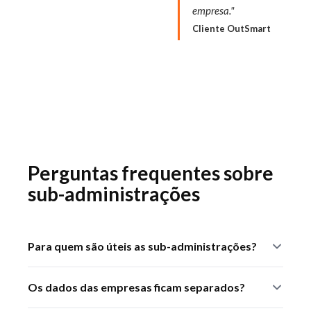
empresa."
Cliente OutSmart
Perguntas frequentes sobre
sub-administrações
Para quem são úteis as sub-administrações?
Para grupos empresariais, franquias ou empresas com
Os dados das empresas ficam separados?
várias marcas ou filiais que querem gerir tudo numa só
conta, mantendo os dados de cada entidade separados.