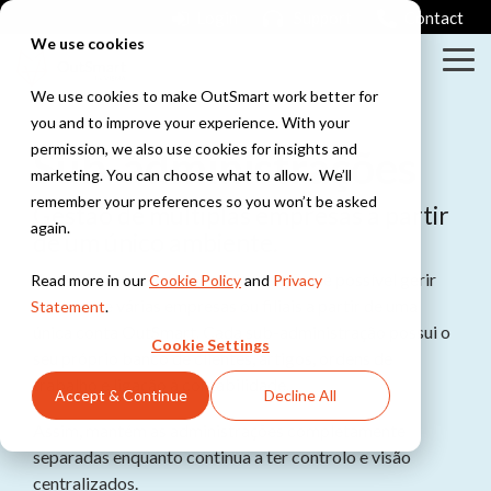
Skip
Login
Support
Contact
to
We use cookies
the
Tog
main
Me
content.
We use cookies to make OutSmart work better for
you and to improve your experience. With your
Column
Column
permission, we also use cookies for insights and
Sub-administrações
Headline
Headline
marketing. You can choose what to allow. We’ll
Testing 1
Testing 1
remember your preferences so you won’t be asked
Huisjes
Gestão de múltiplas empresas a partir
again.
Huisjes
Even
de um único ambiente.
Sub
Sub
Met een
kijken
Nav 1
Nav 1
bank en
wat 'ie
Com o Power-Up Sub-administrações, é possível gerir
Read more in our
Cookie Policy
and
Privacy
ramen
hiermee
Sub
Sub
facilmente várias empresas ou filiais a partir de uma
Statement
.
doet
Nav 2
Nav 2
única conta OutSmart. Cada sub-administração possui o
Cookie Settings
Checklists
seu próprio banco de clientes, artigos, ordens de
Met mooie
Testing 2
Testing 2
trabalho e ligação à contabilidade.
Bonnetjes
Accept & Continue
Decline All
vakjes en
En waat
vinkjes
Assim, mantém as administrações completamente
krijgen we
Testing 3
Testing 3
nu weer?
separadas enquanto continua a ter controlo e visão
centralizados.
Testing 1
Werkbon