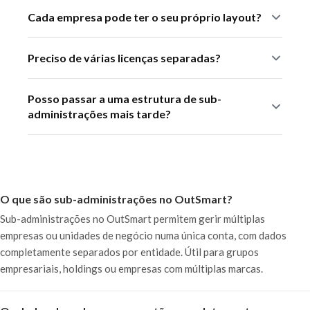
Sim. Cada sub-administração tem os seus próprios
Cada empresa pode ter o seu próprio layout?
clientes, ordens de trabalho e faturação. O gestor
central alterna entre entidades e vê relatórios
Sim. Cada sub-administração pode usar a sua própria
consolidados.
Preciso de várias licenças separadas?
identidade visual nos documentos e na comunicação
com o cliente.
A estrutura de sub-administrações é configurada à
Posso passar a uma estrutura de sub-
medida da sua organização. Os planos começam em 168
administrações mais tarde?
€/ano — a equipa OutSmart está disponível para mais
informações.
Sim. A OutSmart acompanha o crescimento da
organização; é possível adicionar sub-administrações à
medida que a organização expande.
O que são sub-administrações no OutSmart?
Sub-administrações no OutSmart permitem gerir múltiplas
empresas ou unidades de negócio numa única conta, com dados
completamente separados por entidade. Útil para grupos
empresariais, holdings ou empresas com múltiplas marcas.