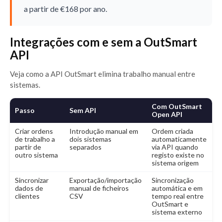
a partir de €168 por ano.
Integrações com e sem a OutSmart
API
Veja como a API OutSmart elimina trabalho manual entre
sistemas.
Com OutSmart
Passo
Sem API
Open API
Criar ordens
Introdução manual em
Ordem criada
de trabalho a
dois sistemas
automaticamente
partir de
separados
via API quando
outro sistema
registo existe no
sistema origem
Sincronizar
Exportação/importação
Sincronização
dados de
manual de ficheiros
automática e em
clientes
CSV
tempo real entre
OutSmart e
sistema externo