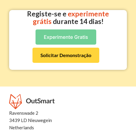
a partir do ERP, sincronizar clientes e enviar dados de
Registe-se e
experimente
volta para faturação após conclusão das intervenções.
grátis
durante 14 dias!
Ravenswade 2
3439 LD Nieuwegein
Netherlands