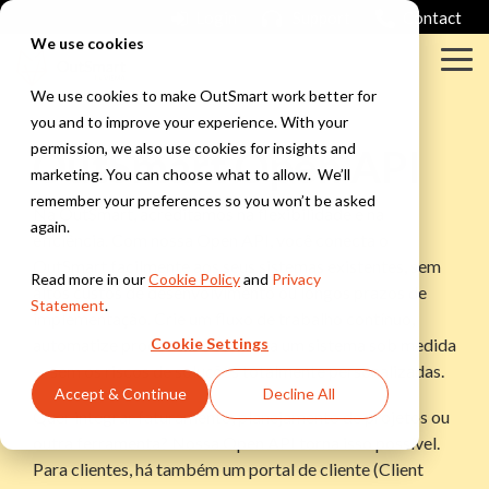
Skip
Login
Support
Contact
to
We use cookies
the
Tog
main
Me
content.
We use cookies to make OutSmart work better for
you and to improve your experience. With your
Column
Column
permission, we also use cookies for insights and
OutSmart Open API
Headline
Headline
marketing. You can choose what to allow. We’ll
Testing 1
Testing 1
remember your preferences so you won’t be asked
Huisjes
Na OutSmart, acreditamos na flexibilidade e na
again.
Huisjes
Even
Sub
Sub
eficiência. Com nossa Open API, você conecta o
Met een
kijken
Nav 1
Nav 1
OutSmart facilmente aos seus sistemas existentes, sem
bank en
wat 'ie
Read more in our
Cookie Policy
and
Privacy
altos custos de desenvolvimento ou longos prazos de
ramen
hiermee
Sub
Sub
Statement
.
doet
implementação. Crie um fluxo de trabalho contínuo,
Nav 2
Nav 2
automatize processos e construa um sistema sob medida
Cookie Settings
Checklists
— sem os riscos de soluções totalmente personalizadas.
Met mooie
Testing 2
Testing 2
Bonnetjes
Accept & Continue
Decline All
vakjes en
En waat
Quer integrar faturamento, planejamento de projetos ou
vinkjes
krijgen we
Testing 3
Testing 3
outra ferramenta? Nossa Open API torna isso possível.
nu weer?
Para clientes, há também um portal de cliente (Client
Testing 1
Werkbon