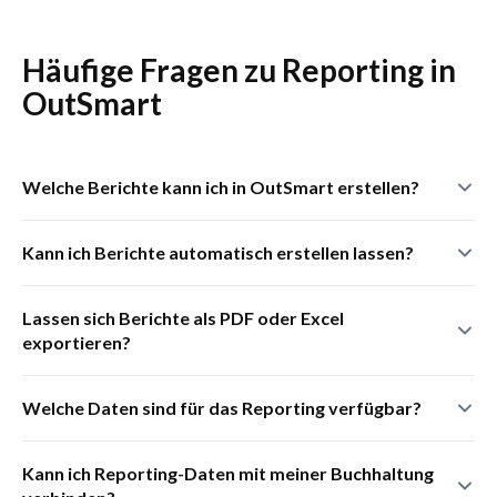
Häufige Fragen zu Reporting in
OutSmart
Welche Berichte kann ich in OutSmart erstellen?
OutSmart erstellt Berichte zu Auftragsvolumen,
Kann ich Berichte automatisch erstellen lassen?
Teamleistung, Materialverbrauch, Umsatz, SLA-Einhaltung
und Kundenzufriedenheit. Alle Berichte sind nach Zeitraum,
Ja. Wiederkehrende Berichte lassen sich automatisch
Lassen sich Berichte als PDF oder Excel
Mitarbeiter und Kunde filterbar.
erstellen und per E-Mail versenden — zum Beispiel
exportieren?
wöchentliche Stundenberichte oder monatliche
Umsatzauswertungen.
Ja. Alle OutSmart-Berichte lassen sich per Klick als PDF oder
Welche Daten sind für das Reporting verfügbar?
Excel exportieren — für Buchhaltung, Steuerberater oder
Kundenpräsentationen.
Alle Daten aus Aufträgen, Stunden, Materialien, Rechnungen
Kann ich Reporting-Daten mit meiner Buchhaltung
und Kundenbewertungen stehen für Berichte zur Verfügung.