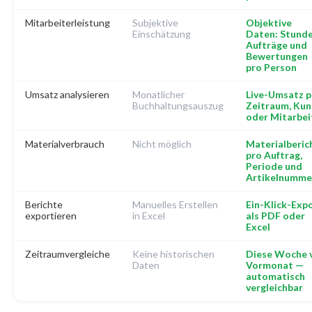
Mitarbeiterleistung
Subjektive
Objektive
Einschätzung
Daten: Stunde
Aufträge und
Bewertungen
pro Person
Umsatz analysieren
Monatlicher
Live-Umsatz p
Buchhaltungsauszug
Zeitraum, Ku
oder Mitarbei
Materialverbrauch
Nicht möglich
Materialberic
pro Auftrag,
Periode und
Artikelnumme
Berichte
Manuelles Erstellen
Ein-Klick-Exp
exportieren
in Excel
als PDF oder
Excel
Zeitraumvergleiche
Keine historischen
Diese Woche v
Daten
Vormonat —
automatisch
vergleichbar