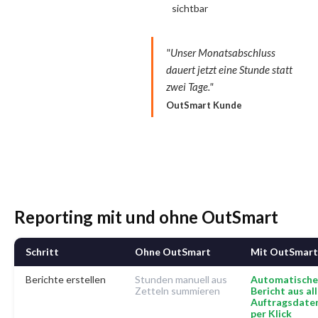
sichtbar
"Unser Monatsabschluss
dauert jetzt eine Stunde statt
zwei Tage."
OutSmart Kunde
Reporting mit und ohne OutSmart
Schritt
Ohne OutSmart
Mit OutSmart
Berichte erstellen
Stunden manuell aus
Automatische
Zetteln summieren
Bericht aus al
Auftragsdate
per Klick