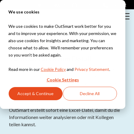
Skip
Einloggen
Support
Kontakt
to
We use cookies
the
Tog
main
Me
content.
We use cookies to make OutSmart work better for you
and to improve your experience. With your permission, we
Column
Column
also use cookies for insights and marketing. You can
Reporting
Headline
Headlin
choose what to allow. We’ll remember your preferences
Testing 1
Testing 1
so you won’t be asked again.
Huisjes
V
om Überblick zum Detail
Huisjes
Even
Sub
Sub
Met een
Mit
Reporting
in OutSmart wandelst du wichtige Daten
kijken wat
Read more in our
Cookie Policy
and
Privacy Statement
.
Nav 1
Nav 1
bank en
'ie
einfach in übersichtliche Berichte um. Denk an
Cookie Settings
ramen
hiermee
Sub
Sub
Arbeitsaufträge, Angebote, Beziehungen oder Objekte:
doet
Nav 2
Nav 2
Du wählst selbst aus, welche Daten du brauchst und in
Accept & Continue
Decline All
welcher Form du sie exportieren möchtest.
Checklists
Met mooie
Testing 2
Testing 2
Bonnetjes
vakjes en
OutSmart erstellt sofort eine Excel-Datei, damit du die
En waat
vinkjes
Informationen weiter analysieren oder mit Kollegen
krijgen we
Testing 3
Testing 3
nu weer?
teilen kannst.
Testing 1
Werkbon