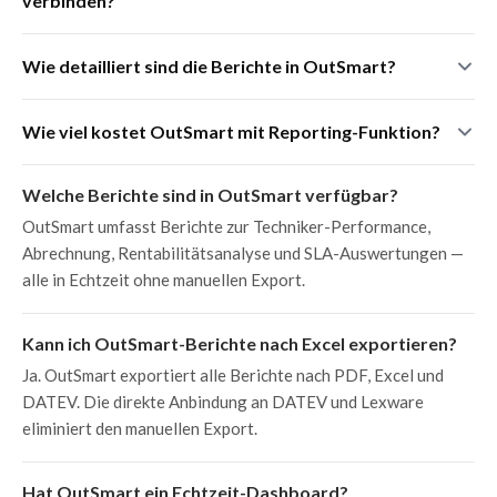
verbinden?
Je länger du OutSmart nutzt, desto aussagekräftiger werden
die historischen Vergleiche.
OutSmart überträgt Rechnungs- und Stundendaten direkt an
Wie detailliert sind die Berichte in OutSmart?
Exact Online, AFAS, SnelStart, Moneybird oder Billomat. Für
tiefere Analysen ist eine Power BI-Integration verfügbar.
Bis auf Auftragsebene: du siehst Stunden, Materialien und
Wie viel kostet OutSmart mit Reporting-Funktion?
Kosten pro einzelnem Auftrag, pro Kunde und pro
Mitarbeiter. Aggregierte Berichte auf Wochen-, Monats- und
Reporting ist in allen OutSmart-Tarifen enthalten, ab
Welche Berichte sind in OutSmart verfügbar?
Jahresebene sind ebenfalls verfügbar.
€168/Jahr (€14/Monat pro Nutzer). 14 Tage kostenlos
OutSmart umfasst Berichte zur Techniker-Performance,
testen, keine Kreditkarte nötig.
Abrechnung, Rentabilitätsanalyse und SLA-Auswertungen —
alle in Echtzeit ohne manuellen Export.
Kann ich OutSmart-Berichte nach Excel exportieren?
Ja. OutSmart exportiert alle Berichte nach PDF, Excel und
DATEV. Die direkte Anbindung an DATEV und Lexware
eliminiert den manuellen Export.
Hat OutSmart ein Echtzeit-Dashboard?