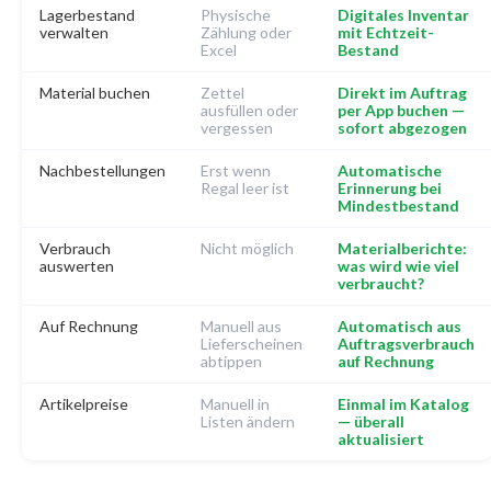
Lagerbestand
Physische
Digitales Inventar
verwalten
Zählung oder
mit Echtzeit-
Excel
Bestand
Material buchen
Zettel
Direkt im Auftrag
ausfüllen oder
per App buchen —
vergessen
sofort abgezogen
Nachbestellungen
Erst wenn
Automatische
Regal leer ist
Erinnerung bei
Mindestbestand
Verbrauch
Nicht möglich
Materialberichte:
auswerten
was wird wie viel
verbraucht?
Auf Rechnung
Manuell aus
Automatisch aus
Lieferscheinen
Auftragsverbrauch
abtippen
auf Rechnung
Artikelpreise
Manuell in
Einmal im Katalog
Listen ändern
— überall
aktualisiert