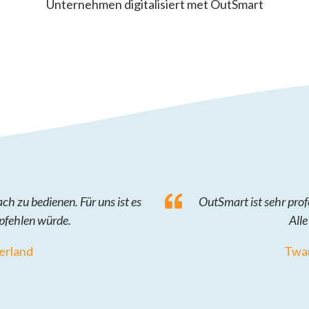
Unternehmen digitalisiert met OutSmart
h zu bedienen. Für uns ist es
OutSmart ist sehr prof
mpfehlen würde.
Alle
erland
Twan