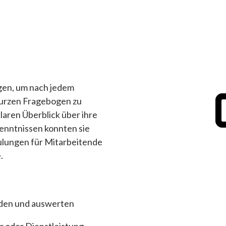
en, um nach jedem
kurzen Fragebogen zu
laren Überblick über ihre
enntnissen konnten sie
ulungen für Mitarbeitende
.
den und auswerten