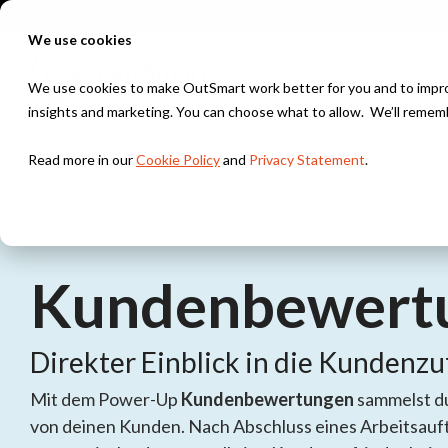
Skip
to
We use cookies
the
main
content.
We use cookies to make OutSmart work better for you and to improv
insights and marketing. You can choose what to allow. We’ll remem
Huisjes
Read more in our
Cookie Policy
and
Privacy Statement
.
Even kijken wat 'ie hiermee doet
Bonnetjes
Huisjes
En waat krijgen we nu weer?
Met een ba
Testing 1
Kundenbewert
Checklists
Testing 2
Met mooie v
Direkter Einblick in die Kundenzu
Werkbon
Testing 3
Met afgevi
Mit dem Power-Up
Kundenbewertungen
sammelst du
Testing 1
von deinen Kunden. Nach Abschluss eines Arbeitsauf