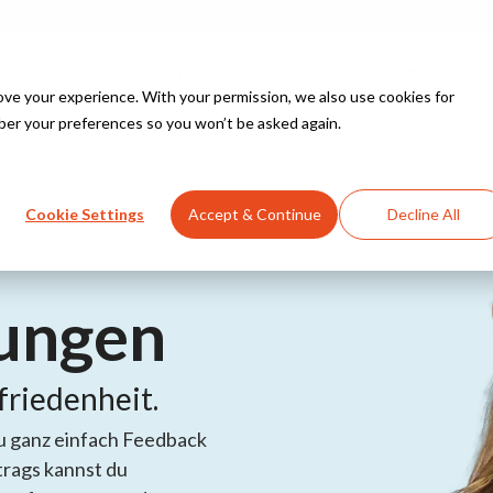
Funktionen
Schnittstellen
Branchen
Preise
e your experience. With your permission, we also use cookies for
ber your preferences so you won’t be asked again.
Column Headline
Testing 1
Cookie Settings
Accept & Continue
Decline All
Sub Nav 1
nk en ramen
Sub Nav 2
ungen
Testing 2
akjes en vinkjes
Testing 3
friedenheit.
nkte dingetjes
 ganz einfach Feedback
trags kannst du