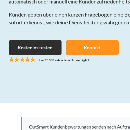
automatisch oder manuell eine Kundenzufriedenheit
Sub Nav 1
Sub Nav 2
Kunden geben über einen kurzen Fragebogen eine Be
sofort erkennst, wie deine Dienstleistung wahrgeno
Testing 2
Testing 3
Über 20.000 zufriedene Nutzer täglich
OutSmart Kundenbewertungen senden nach Auftrag