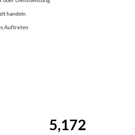
r oder Dienstleistung
elt handeln
es Auftreten
5,172