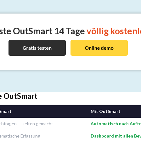
ste OutSmart
14 Tage
völlig kostenl
e OutSmart
Smart
Mit OutSmart
chfragen — selten gemacht
Automatisch nach Auftr
ematische Erfassung
Dashboard mit allen Be