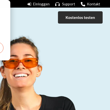
Einloggen
Support
Kontakt
Column Headline
Testing 1
Sub Nav 1
Sub Nav 2
Testing 2
Testing 3